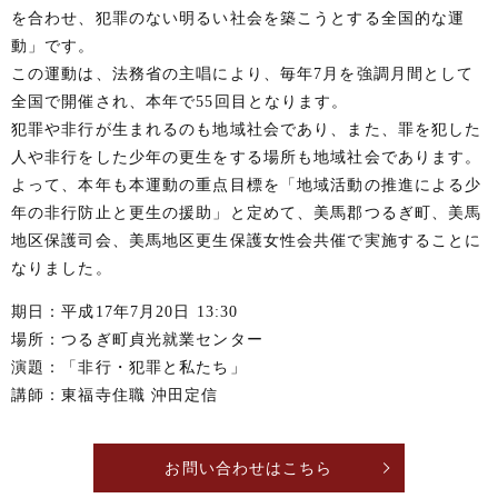
を合わせ、犯罪のない明るい社会を築こうとする全国的な運
動」です。
この運動は、法務省の主唱により、毎年7月を強調月間として
全国で開催され、本年で55回目となります。
犯罪や非行が生まれるのも地域社会であり、また、罪を犯した
人や非行をした少年の更生をする場所も地域社会であります。
よって、本年も本運動の重点目標を「地域活動の推進による少
年の非行防止と更生の援助」と定めて、美馬郡つるぎ町、美馬
地区保護司会、美馬地区更生保護女性会共催で実施することに
なりました。
期日：平成17年7月20日 13:30
場所：つるぎ町貞光就業センター
演題：「非行・犯罪と私たち」
講師：東福寺住職 沖田定信
お問い合わせはこちら