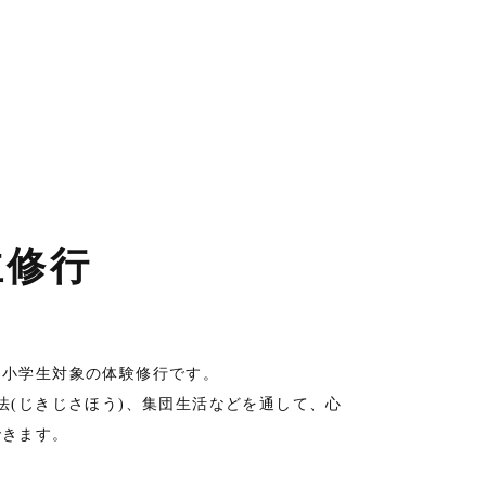
主修行
る小学生対象の体験修行です。
法(じきじさほう)、集団生活などを通して、心
できます。