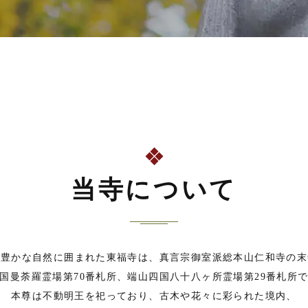
当寺について
の豊かな自然に囲まれた東福寺は、真言宗御室派総本山仁和寺の末
国曼荼羅霊場第70番札所、端山四国八十八ヶ所霊場第29番札所
本尊は不動明王を祀っており、古木や花々に彩られた境内、