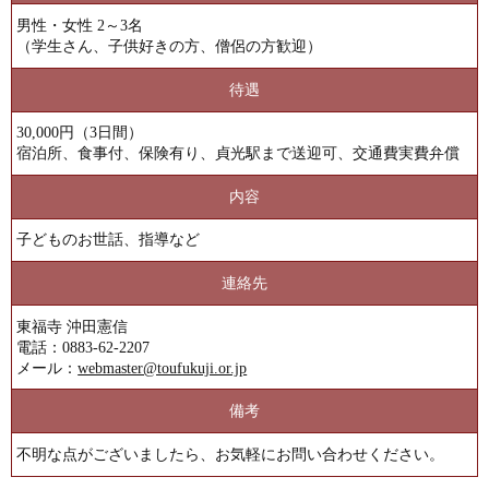
男性・女性 2～3名
（学生さん、子供好きの方、僧侶の方歓迎）
待遇
30,000円（3日間）
宿泊所、食事付、保険有り、貞光駅まで送迎可、交通費実費弁償
内容
子どものお世話、指導など
連絡先
東福寺 沖田憲信
電話：
0883-62-2207
メール：
webmaster@toufukuji.or.jp
備考
不明な点がございましたら、お気軽にお問い合わせください。