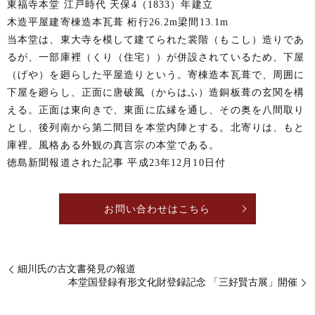
東福寺本堂 江戸時代 天保4（1833）年建立
木造平屋建寄棟造本瓦葺 桁行26.2m梁間13.1m
当本堂は、東大寺を模して建てられた裳階（もこし）造りであ
るが、一部庫裡（くり（住宅））が併設されているため、下屋
（げや）を廻らした平屋造りという。寄棟造本瓦葺で、周囲に
下屋を廻らし、正面に唐破風（からはふ）造銅板葺の玄関を構
える。正面は東向きで、東面に広縁を通し、その奥を八間取り
とし、後列南から第二間目を本堂内陣とする。北寄りは、もと
庫裡。風格ある外観の真言宗の本堂である。
徳島新聞報道された記事 平成23年12月10日付
お問い合わせはこちら
細川氏の古文書発見の報道
本堂国登録有形文化財登録記念 「三好賢古展」開催