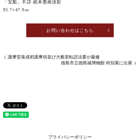
「宝船」不詳 紙本墨画淡彩
95.7×47.9㎝
お問い合わせはこちら
護摩堂落成初護摩供並び大般若転読法要が厳修
徳島市立徳島城博物館 特別展に出展
プライバシーポリシー