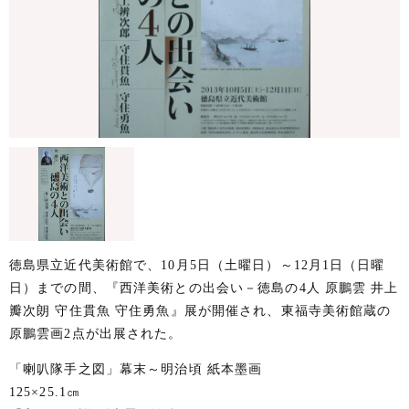
徳島県立近代美術館で、10月5日（土曜日）～12月1日（日曜
日）までの間、『西洋美術との出会い－徳島の4人 原鵬雲 井上
瓣次朗 守住貫魚 守住勇魚』展が開催され、東福寺美術館蔵の
原鵬雲画2点が出展された。
「喇叭隊手之図」幕末～明治頃 紙本墨画
125×25.1㎝